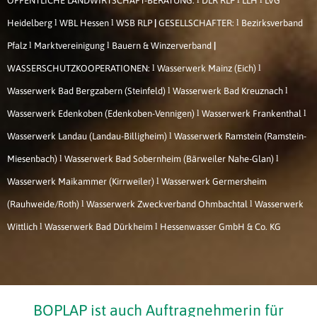
ÖFFENTLICHE LANDWIRTSCHAFT-BERATUNG:
DLR RLP
LLH
LVG
l
l
l
Heidelberg
WBL Hessen
WSB RLP
|
GESELLSCHAFTER:
Bezirksverband
l
l
Pfalz
Marktvereinigung
Bauern & Winzerverband
|
l
l
WASSERSCHUTZKOOPERATIONEN:
Wasserwerk Mainz (Eich)
l
l
Wasserwerk Bad Bergzabern (Steinfeld)
Wasserwerk Bad Kreuznach
l
l
Wasserwerk Edenkoben (Edenkoben-Vennigen)
Wasserwerk Frankenthal
l
Wasserwerk Landau (Landau-Billigheim)
Wasserwerk Ramstein (Ramstein-
l
l
Miesenbach)
Wasserwerk Bad Sobernheim (Bärweiler Nahe-Glan)
l
Wasserwerk Maikammer (Kirrweiler)
Wasserwerk Germersheim
l
l
(Rauhweide/Roth)
Wasserwerk Zweckverband Ohmbachtal
Wasserwerk
l
l
Wittlich
Wasserwerk Bad Dürkheim
Hessenwasser GmbH & Co. KG
BOPLAP ist auch Auftragnehmerin für