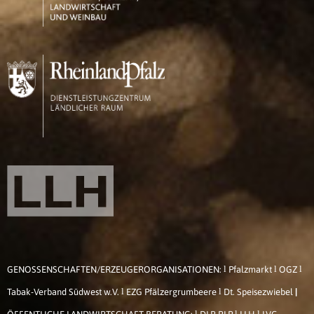
l
l
l
GENOSSENSCHAFTEN/ERZEUGERORGANISATIONEN:
Pfalzmarkt
OGZ
l
l
Tabak-Verband Südwest w.V.
EZG Pfälzergrumbeere
Dt. Speisezwiebel
|
l
l
l