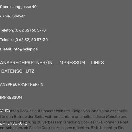
Obere Langgasse 40
67346 Speyer
Telefon: (0 62 32) 60 57-0
Telefax: (0 62 32) 60 57-30
E-Mail:
info@bolap.de
ANSPRECHPARTNER/IN
IMPRESSUM
LINKS
DATENSCHUTZ
ANSPRECHPARTNER/IN
IMPRESSUM
LINKS
Wir nutzen Cookies auf unserer Website. Einige von ihnen sind essenziell
für den Betrieb der Seite, während andere uns helfen, diese Website und
die Nutzererfahrung zu verbessern (Tracking Cookies). Sie können selbst
DATENSCHUTZ
entscheiden, ob Sie die Cookies zulassen möchten. Bitte beachten Sie,